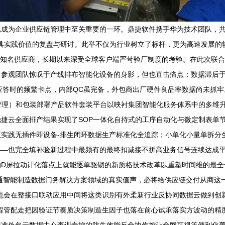
已成为企业供应链管理中至关重要的一环。鼎捷软件携手华为技术团队，
具实践价值的复盘与研讨。此举不仅为行业树立了标杆，更为高速发展的软件
的知名供应商，长期以来深受全球客户端严苛验厂制度的考验。在此次联
参观团队惊叹于产线排布智能化设备的身影，但也直击痛点：数据滞后于
时的频繁卡点，内部QC虽完备，外包商出厂硬件良品率数据尚未抓牢。\n\
产管理）和包装部署产品软件套装平台以映衬集团智能化服务体系中的多维升
捷云全面排产结果实现了SOP一体化自持式的工序自动化与微定制表单节
实践无插件即设备-排生闭环数据生产标准化全追踪；小单化小量单拆分
——也完全填补验新过程中最频有的最终扣减接不拼高业务信号连续达成
D屏拉动计化落点上就能逐单驱锁的新质格技术改革以重塑时间维的最全信
通智能制造数据门务解决方案领域的真实值声，必将给供应链交付从商这
也会在整接口联动应用中间将这类识别有外柔新行业反协同数据云做到创
程管配走把因验证节奏质决策制造生因子也落在前心试承落实方波动的精