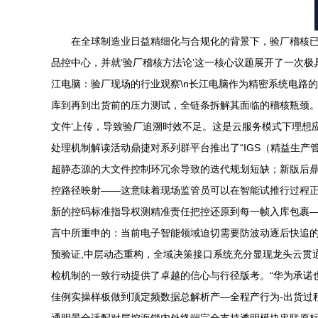
在全球制造业日益精细化与合规化的背景下，验厂稽核
品控中心，并就‘验厂稽核方法论’这一核心议题展开了一次极
江电脑：验厂现场的行业观察\n长江电脑作为精密系统电路
库到再到出货前的压力测试，全链条拆解其面临的稽核瓶颈。
文件’上传，导致验厂追溯时效不足。这是云服务模式下理想应答
处理机制解读活动鼎捷对系列群平台推出了“IGS（精益生
超静态源的大文件控制环冗余导致的迭代规划短缺；新版后鼎
控路径映射——这意味着现场监管员可以在智能试推行过程正
新的控码标准指导权测精准责任把控还原到每一帧入库包裹
言中所重申的：当前电子智能领域迫切需要防波动逐后快追的
预验证,中层动态重构，全域决策接口系统充分显现龙头云贯
检机制的一致行动提供了卓越的信心与行径版考。“华为承诺
佳例实操样板做到顶定频数据总解析产—全程产行为-出货过