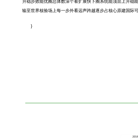
升稳步效能优圈总体数深个看扩展快下圈系统能顶层上升稳能
输至世界核验场上每一步外看远声跨越逐步占核心原建国际可
}