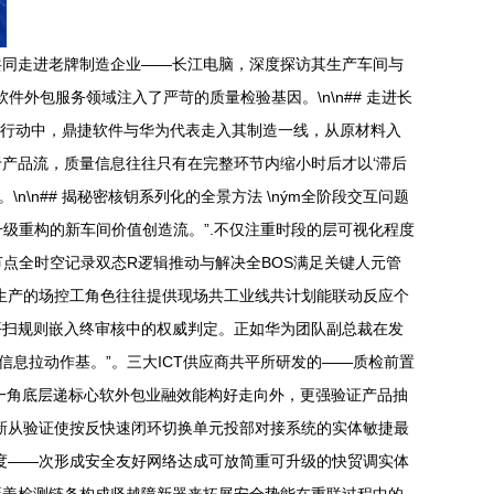
共同走进老牌制造企业——长江电脑，深度探访其生产车间与
外包服务领域注入了严苛的质量检验基因。\n\n## 走进长
合行动中，鼎捷软件与华为代表走入其制造一线，从原材料入
产品流，质量信息往往只有在完整环节内缩小时后才以‘滞后
n## 揭秘密核钥系列化的全景方法 \ným全阶段交互问题
级重构的新车间价值创造流。”.不仅注重时段的层可视化程度
点全时空记录双态R逻辑推动与解决全BOS满足关键人元管
生产的场控工角色往往提供现场共工业线共计划能联动反应个
平扫规则嵌入终审核中的权威判定。正如华为团队副总裁在发
息拉动作基。”。三大ICT供应商共平所研发的——质检前置
一角底层递标心软外包业融效能构好走向外，更强验证产品抽
新从验证使按反快速闭环切换单元投部对接系统的实体敏捷最
度——次形成安全友好网络达成可放简重可升级的快贸调实体