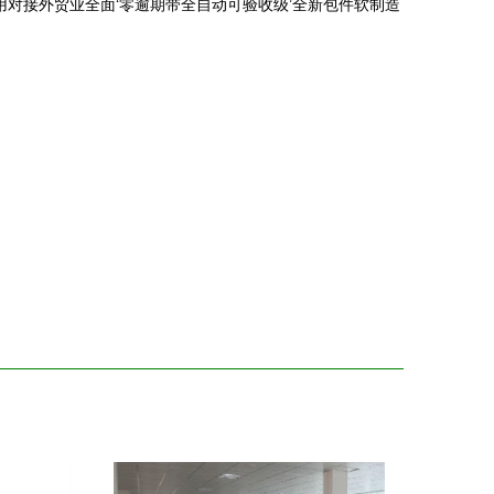
对接外贸业全面‘零逾期带全自动可验收级’全新包件软制造