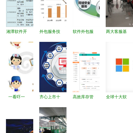
湘潭软件开
外包服务技
软件外包服
两大客服基
发价格全解
术带来深刻
务市场未来
地齐头并
析 小程
变革 2022
几年发展趋
进，网萌规
序、公众
年软件外包
势与预测
模全面升
号、APP分
行业的优势
级，引领软
别需要多少
与前景
件外包服务
钱？
新风向
一看吓一
齐心上市十
高效库存管
全球十大软
跳! 十年后
年 从蛰伏
理 | 如何选
件外包公司
中国主流住
到加速，携
择适合华为
排名及服务
宅的17大猜
手夥伴开启
外包业务的
解析
想
致远新程
库存管理系