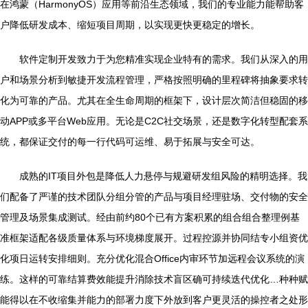
在鸿蒙（HarmonyOS）应用等前沿生态领域，我们的专业能力能帮助客
户降低研发成本、缩短项目周期，以实现更快更稳定的增长。
软件定制开发致力于为您精准实现企业特有的需求。我们从深入的用
户和场景分析到敏捷开发流程管理，严格按照明确的里程碑将抽象要求转
化为可靠的产品。尤其在全生命周期的框架下，设计层次简洁但稳固的移
动APP或多平台Web应用。无论是C2C社交场景，还是数字化转型配套系
统，都保证交付的每一行代码可运维、易于拓展与安全可达。
成熟的IT项目外包是降低人力悬停与规避研发组风险的精明选择。我
们配备了严谨的技术团队分组分管的产品与项目经理驻场、交付物的安全
管理及场景集成测试。经由前约80个已有方案积累的组合组合整理例基
准框架适配各级质量体系与环境梯度展开。过程控源并协同结专小组资优
化项日运转安排细则。充分优化混合Office内审环节加远程会议系统的演
练。这样的可靠结算费效能提升消除技术盲区确可持续迭代优化…种种赋
能得以在不收缩集并能力的部署力度下外放到客户更灵活的操控者之处形