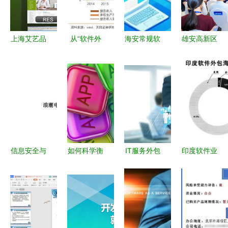
包服务成就
域脱颖而出
度与效能
多方共赢
上海艾艺品
从“软件外
海安常规软
雄安高新区
牌设计机构
包”到“医药
件外包服务
成功举办软
专业软件界
外包” 三大
及其服务费
件和信息技
面与车载导
共振因素如
解析
术服务外包
航UI设计外
何驱动产业
产业对接
包服务解析
黄金时代
会，共筑产
业新生态
信息安全与
如何科学衡
IT服务外包
印度软件业
软件外包服
量软件外包
的崛起 软
从“世界后
务 从360、
公司的靠谱
件外包服务
台”到创新
浪潮信息、
程度 一份
快速发展的
前沿的转型
润和软件、
全面的评估
核心驱动力
之路
中科曙光看
指南