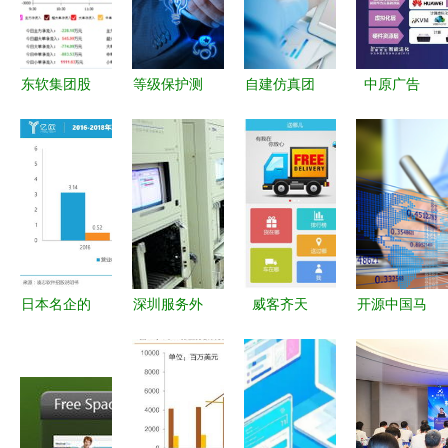
东软集团股
等级保护测
自建仿真团
中原广告
价波动探析
评 安全建
队与有限元
区域市场领
软件外包服
设管理 高
分析外包
跑者及其数
务的挑战与
风险判定指
一场成本与
字化服务新
潜在机遇
引
效率的博弈
趋势
日本名企的
深圳服务外
威客齐天
开源中国马
中国外脑
包企业抱团
以腾达自
越 优质代
凌志软件以
出征，共筑
信，在App
码托管服务
金融科技赋
软件外包服
定制与软件
如何提升软
能，软件外
务新高地
外包服务领
件众包精准